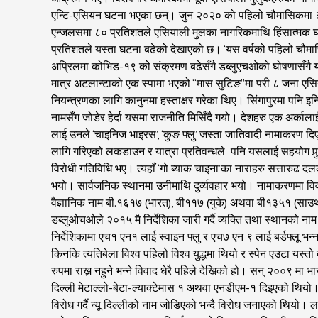
एन्टि-एसियन घटना भएका छन्। जुन २०२० को पहिलो चौमासिकमा ३६
एन्जलसमा ८० प्रतिशतले एसियाली मुलका नागरिकमाथि हिंसात्मक घ
प्रतिशतले यस्ता घटना बढेको देखाएको छ। ‘यस वर्षको पहिलो चौमासिक
अप्रिलमा कोभिड-१९ को संक्रमण बढेसँगै डब्लुएचओको घोषणासँगै 
मात्र अटलान्टाको एक स्पामा भएको “मास सुटिङ”मा परी ८ जना एसियली
नियन्त्रणका लागि कानुनमा हस्ताक्षर गरेका थिए। सिंगापुरमा पन
नामसँग जोडेर हेर्दा यसमा राजनीति मिसिँदै गयो। देशहरु एक अर्का
लाई उनले ‘चाइनिज भाइरस’, ‘कुङ फ्लु’ जस्ता जातिवादी नामाकरण 
लागि गरिएको लकडाउन र यात्रा प्रतिवन्धले पनि यसलाई सहयोग पुर्
विरोधी गतिविधि भए। त्यहाँ ‘गो ब्याक चाइना’का नाराहरु सत्तारुढ 
भयो। सार्वजनिक स्थानमा उनीमाथि दुर्व्यवहार भयो। नामाकरणमा वि
वैज्ञानिक नाम बी.१६१७ (भारत), बी११७ (युके) अथवा बी१३५१ (साउथ
डब्लुओचओले २०१५ मै निर्देशिका जारी गर्दै व्यक्ति तथा स्थानको 
निर्देशिकामा एच१ एन१ लाई स्वाइन फ्लु र एच७ एन ९ लाई बर्डफ्लू भ
किनकि त्यतिबेला विश्व पहिलो विश्व युद्धमा थियो र स्पेन एउटा य
रुपमा राख्न नहुने भन्ने विवाद धेरै पहिले देखिको हो। सन् २००९ मा
दिल्ली मेटाल्लो-बेटा-ल्याक्टेमास १ अथवा एनडीएम-१ दिइएको थियो।
विरोध गर्दै न्यू दिल्लीको नाम जोडिएको भन्दै विरोध जनाएको थियो।