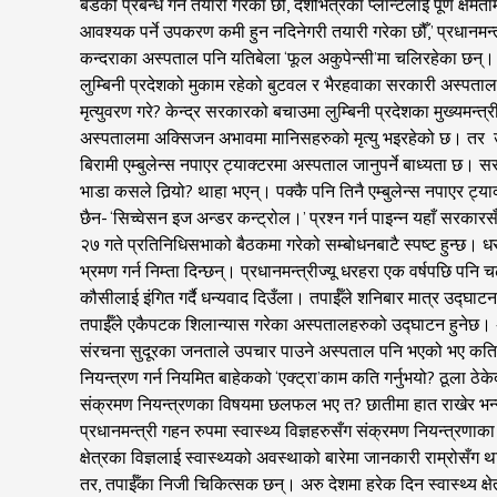
पर्दैन्
बेडको प्रबन्ध गर्ने तयारी गरेका छौँ, देशभित्रका प्लान्टलाई पूर्
!
आवश्यक पर्ने उपकरण कमी हुन नदिनेगरी तयारी गरेका छौँ,’ प्रधानमन्
कन्दराका अस्पताल पनि यतिबेला ‘फूल अकुपेन्सी’मा चलिरहेका छन्। 
लुम्बिनी प्रदेशको मुकाम रहेको बुटवल र भैरहवाका सरकारी अस्पताल
मृत्युवरण गरे? केन्द्र सरकारको बचाउमा लुम्बिनी प्रदेशका मुख्यमन
अस्पतालमा अक्सिजन अभावमा मानिसहरुको मृत्यु भइरहेको छ। तर उ
बिरामी एम्बुलेन्स नपाएर ट्याक्टरमा अस्पताल जानुपर्ने बाध्यता छ। स
भाडा कसले तिर्‍यो? थाहा भएन्। पक्कै पनि तिनै एम्बुलेन्स नपाएर ट
छैन- ‘सिच्वेसन इज अन्डर कन्ट्रोल।’ प्रश्न गर्न पाइन्न यहाँ सरकारस
२७ गते प्रतिनिधिसभाको बैठकमा गरेको सम्बोधनबाटै स्पष्ट हुन्छ। ध
भ्रमण गर्न निम्ता दिन्छन्। प्रधानमन्त्रीज्यू धरहरा एक वर्षपछि 
कौसीलाई इंगित गर्दै धन्यवाद दिउँला। तपाईँले शनिबार मात्र उद्घाटन
तपाईँले एकैपटक शिलान्यास गरेका अस्पतालहरुको उद्घाटन हुनेछ। अँ
संरचना सुदूरका जनताले उपचार पाउने अस्पताल पनि भएको भए कति 
नियन्त्रण गर्न नियमित बाहेकको ‘एक्ट्रा’काम कति गर्नुभयो? ठूला 
संक्रमण नियन्त्रणका विषयमा छलफल भए त? छातीमा हात राखेर भन्नु
प्रधानमन्त्री गहन रुपमा स्वास्थ्य विज्ञहरुसँग संक्रमण नियन्त्
क्षेत्रका विज्ञलाई स्वास्थ्यको अवस्थाको बारेमा जानकारी राम्रो
तर, तपाईँका निजी चिकित्सक छन्। अरु देशमा हरेक दिन स्वास्थ्य क्षे