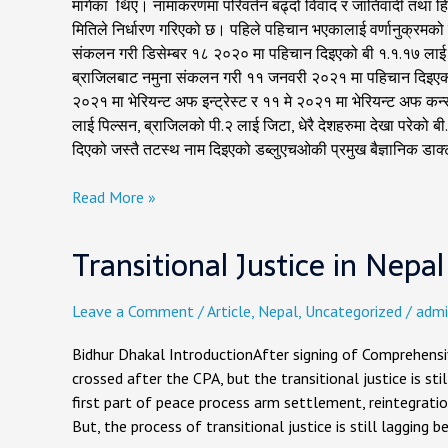
मागेका थिए। नामाकरणमा परिवर्तन बढ्दो विवाद र जातिवादी तथा 
मितिले निर्धारण गरिएको छ। पहिले पहिचान भएकालाई वर्णानुक्रमको
संकलन गरी डिसेम्बर १८ २०२० मा पहिचान दिइएको बी १.१.१७ लाई अ
ब्राजिलबाट नमुना संकलन गरी ११ जनवरी २०२१ मा पहिचान दिइएको
२०२१ मा भेरियन्ट अफ इन्ट्रेस्ट र ११ मे २०२१ मा भेरियन्ट अफ क
लाई पिल्सन, ब्राजिलको पी.२ लाई जिटा, धेरै देशहरुमा देखा परेक
दिएको जस्तै तटस्थ नाम दिइएको डब्लुएचओकी प्रमुख बैज्ञानिक डा
Read More »
Transitional
Transitional Justice in Nepa
Justice
in
Nepal
Leave a Comment
/
Article
,
Nepal
,
Uncategorized
/
admi
:Foreign
Interest
Bidhur Dhakal IntroductionAfter signing of Comprehens
and
crossed after the CPA, but the transitional justice is sti
Media
first part of peace process arm settlement, reintegrat
Coverage
But, the process of transitional justice is still lagging b