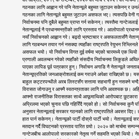
गठनका लागि आह्वान गरे पनि नेतान्यूले बहुमत जुटाउन सकेनन् र उनले 
गठनका लागि नेतान्यूले बहुमत जुटाउन असफल भए। त्यसपछि वेनी गान्
निर्वाचनमा पनि दुबैले बहुमत प्राप्त गर्न सकेनन्। त्यस्तैमा गान
नेतान्यूलाई नै प्रधानमन्त्रीको लागि प्रस्ताव गरे। आलोपालो प्रधानम
नयाँ निर्वाचनको आह्वान गरे। बढ्दो भ्रष्टाचार र असफलतासँगै नेतान्य
लागि गठबन्धन तयार गर्न नसक्दा त्यहाँका राष्ट्रपति रेयुभन रिभ्लिनले
असफल भयो। यो निर्वाचन विगत दुई वर्षमा भएको चारमध्ये एक थियो। 
प्रणाली अवलम्बन गरेको त्यहाँको संसदीय निर्वाचनमा लिकुडले अघ
पाएका लापिड पूर्व पत्रकार हुन्। निर्वाचन अगाडि नै नेतान्यूल
नेतान्यूप्रतिको जनआक्रोशलाई कम गराउने अपेक्षा राखिएको छ। यसब
बाहुल कट्टरपन्थीले अरब लिस्टसँग सत्तामा सहभागी हुन नसक्ने भन्
विरासत जोगाउनु र आफ्नै स्वतन्त्रताका लागि पनि आवश्यक छ। अहिले
आफ्नो राजनीतिक विरासतका साथै आफूमाथिको आरोपबाट छुटकारा प
अप्रिलमा भएको चुनाव पछि गहिरिँदै गएको हो। सो निर्वाचनमा कुनै 
अनुसार नेतान्यूलाई सरकार गठनको लागि राष्ट्रपतिले अवसर दिए। तर 
हात पार्न सकेनन्। नेतान्यूको पार्टी दोस्रो पार्टी भयो। नेतान्यूला
मतदान गर्दै विघटनको प्रस्ताव पारित गर्‍यो। २०२० को मार्चमा सम्
गान्टेजबीच आलोपालो सरकारको नेतृत्व गर्ने सहमति भएको थियो। न