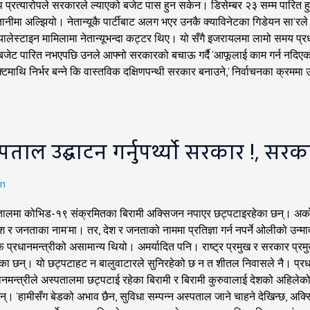
प प्रत्यारोपले सरकारले ल्याएको बजेट पास हुन सकेन। डिसेम्बर २३ सम्म पारि
मा अल्झियो। नेतान्यूकै पार्टीबाट अलग भएर उनकै क्याविनेटका गिडेयन सा’रले नया
बै प्यालेस्टाइन मामिलामा नेतान्यूभन्दा कट्टर थिए। यो सँगै इजरायलमा लामो समय 
बजेट पारित नभएपछि उनले आफ्नो सरकारको बचाऊ गर्दै ‘आफूलाई काम गर्न नदिए
फ्टमाथि निर्भर बन्ने कि वास्तविक दक्षिणपन्थी सरकार बनाउने,’ निर्वाचनका क्र
ाल उद्घाटन गर्नुपर्थ्यो सरकार !, सरकार- 
n
अस्पतालमा कोभिड-१९ संक्रमितका बिरामी अक्सिजन नपाएर छट्पटाइरहेका छन्। अर्कोत
नताका नाम’मा। तर, देश र जनताको नाममा प्रतिज्ञा गर्न नपर्ने ओलीको उन्मादलाई र
ाफ प्रधानमन्त्रीको असामान्य थियो। अमर्यादित पनि। राष्ट्र प्रमुख र सरकार प्
रहेका छन्। यो छट्पटाहट न बालुवाटारले सुनिरहेको छ न त शीतल निवासले नै। प
मन्त्रीले अस्पतालमा छट्पटाई रहेका बिरामी र बिरामी कुरुवालाई देशको अहिलेको अवस
छन्। ‘हामीसँग बेडको अभाव छैन, सुविधा सम्पन्न अस्पताल जाने चाहने देखिन्छ