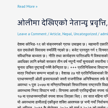
Read More »
ओलीमा
ओलीमा देखिएको नेतान्यू प्रवृत्त
देखिएको
नेतान्यू
प्रवृत्ति,
Leave a Comment
/
Article
,
Nepal
,
Uncategorized
/
admi
जो
सत्ता
देशमा कोभिड-१९ को संक्रमणको ग्राफ उचाइमा छ। महामारी एकातिर 
लम्ब्याउन
दल एमालेको विवादमा रुमलिँदै गएको छ। बजेट प्रस्तुत गर्न ९ दिनमा
अपनाउँछन्
संवैधानिक बाध्यता छ। नीति तथा कार्यक्रम पारितअघि नै विश्वासको
अनेकन्
अवधिका लागि बनेको सरकार तीन वर्ष नपुग्दै नयाँ चुनावको तयारी
हत्कण्डा
चुनाव उचित पुष्ट्याइँ गर्नमै केन्द्रित छ। +++ प्रतिनिधिसभा वि
मात्र निर्वाचन सम्पन्न भएको छ। वैशाख २७ गते प्रतिनिधिसभाको वि
प्रधानमन्त्री ओली इजरायलको जस्तै राजनीतिक अनिश्चितता तर्फ देश
अवस्था ५ पुस २०७७ मा मन्त्रिपरिषदको सिफारिसमा राष्ट्रपति विद्
अवस्थामा निस्ट विघटन भयो। विगतमा आपसी प्रतिद्वन्द्वीका रुपमा रहेका प
१७ मा प्रधानमन्त्रीको रुपमा शपथ लिएका थिए। तर सात महिना पनि
यो अवस्थामा हामीलाई एकीकृत शक्ति आवश्यक छ’ भन्दै नयाँ निर्
को अप्रिल, २०१९ कै सेप्टेम्बर, २०२० को मार्च र २०२१ को मार्चमा।