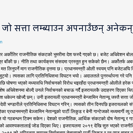
ि, जो सत्ता लम्ब्याउन अपनाउँछन् अनेकन्
n
अर्कोतिर राजनीतिक संकटको भुमरीमा देश फस्दै गएको छ। बजेट अधिवेशन बोलाउन
त्र बाँकी छ। नीति तथा कार्यक्रम संसदमा प्रस्तुत हुन सकेको छैन। अर्कोतर्फ अब
 मत लिनुपर्ने माग राजनीतिक वृत्तमा छ। प्रधानमन्त्री ओली स्वयम् पनि बजेटअघि
मा जुट्यो। त्यसका लागि प्रतिनिधिसभा विघटन भयो। अदालतले पुनर्स्थापना गरे 
घटनपछि घोषणा भएको मध्यावधि निर्वाचनको विरोध भइरहँदा प्रधानमन्त्री ओलीले ह
शेष अधिवेशनमा बोल्दै उनले निर्वाचनको बचाऊ गर्दै इजरायलकै उदाहरण दिएका थिए
 धकेल्न खोज्दै छन्। उनी इजरायली प्रधानमन्त्री बेन्जामिन नेतान्यू जस्तै स
यादेवी भण्डारीले प्रतिनिधिसभा विघटन गरिन्। त्यसको तीन दिनपछि इजरायलको संस
्रधानमन्त्री बेञ्जामिन नेतान्यूको पार्टी लिकुड र बेनी गान्टेजको मध्यमार्गी व्यु ए
 यो गठबन्धन टिक्न सकेन। देशको राजनीतिक, आर्थिक संकटको दोष नेतान्यू र गा
वाचनको आवश्यकतालाई जोड दिएका थिए। इजरायलमा २०१९ देखि सुरु भएको राजनीति
 २०१९ को अप्रिलमा सम्पन्न निर्वाचनमा नेतान्यूको पार्टी लिकुड र व्लू एण्ड ह्व