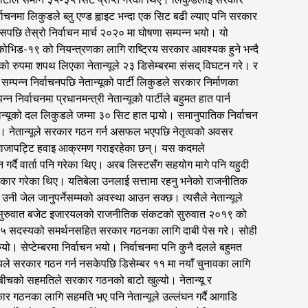
वाचनमा लिकुडले ब्लु एण्ड ह्वाइट भन्दा एक सिट बढी ल्याए पनि सरकार
छि तेस्रो निर्वाचन मार्च २०२० मा घोषणा सम्पन्न भयो। यो
 कोभिड-१९ को नियन्त्रणका लागि राष्ट्रिय सरकार आवश्यक हुने भन्दै
त्रीको रुपमा शपथ लिएका नेतान्यूले २३ डिसेम्बरमा संसद् विघटन गरे। र
सम्पन्न निर्वाचनपछि नेतान्यूको पार्टी लिकुडले सरकार निर्माणका
निर्वाचनमा प्रधानमन्त्री नेतान्यूको पार्टीले बहुमत हात पार्न
्यूको दल लिकुडले जम्मा ३० सिट हात पार्‍यो। समानुपातिक निर्वाचन
छ। नेतान्यूले सरकार गठन गर्न असफल भएपछि नेतृत्वको अवसर
उन गाजापट्टि हवाइ आक्रमण गराइरहेका छन्। यस कदमले
्दै वार्ता पनि गरेका थिए। अरब लिस्टसँग सहयोग मागे पनि यहुदी
्वीकार गरेका थिए। यतिबेला उनलाई सत्तामा रहनु भनेको राजनीतिक
उनी जेल जानुपर्नेसम्मको अवस्था आउन सक्छ। त्यसैले नेतान्यूले
ो सुरुवात बजेट इजारयलको राजनीतिक संकटको सुरुवात २०१९ को
टका ६५ सदस्यको समर्थनसहित सरकार गठनका लागि दाबी पेस गरे। सोही
। सेप्टेम्बरमा निर्वाचन भयो। निर्वाचनमा पनि कुनै दलले बहुमत
 सदस्यले सरकार गठन गर्न नसकेपछि डिसेम्बर ११ मा नयाँ चुनावका लागि
हरुबीचको सहमतिले सरकार गठनको बाटो खुल्यो। नेतान्यू र
 गठनका लागि सहमति भए पनि नेतान्यूले उल्लंघन गर्दै आगाडि