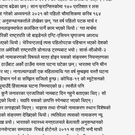
घटना बढेका छन्। सान फ्रान्सिस्कोमा १४० प्रतिशत र लस
हरुमा गरेको अध्ययनले २०२१ को पहिलो चौमासिकमा करिब १६४
नुसन्धानकर्ताले लेखेका छन्, ‘गत वर्ष पहिलो पटक मार्च र
ाइनमार्फत कलंकित पार्ने काम भएको थियो।’ गत मार्चमा
रिकी राष्ट्रपति जो बाइडेनले एन्टि-एसियन घृणाजन्य अपराध
मण भएको थियो। भेरियन्टलाई त्यस पहिलोपटक पहिचान भएको देशको
ात अमेरिकी राष्ट्रपति डोनाल्ड ट्रम्पबाट भयो। सार्स-सीओभी-२
९ को नामाकरणको विषयले मात्र होइन यसको संक्रमण नियन्त्रणका
 ठाउँबाट अर्को ठाउँमा यस्ता घटना घटेका छन्। भारतमा पनि चीन
ार भए। नागाल्याण्डकी एक महिलामाथि गत वर्ष मुम्बइमा यस्तै घटना
पहिचान गर्न वा सम्झिन सजिलो हुन्छ। कोभिड-१९ को म्युटेसनको
ँदै हिंसात्मक घटना निम्त्याएको छ। त्यसैले पनि
नाम कुनै जनावरका प्रजातिको नामबाट दिन नहुने बताएका थिए। सो
इएको थियो। यद्यपि यसको उत्पत्ति स्पेनबाट भएको थिएन्।
ा सेन्सर लगाइएको थिएन्। भाइरस तथा रोगको नामाकरण स्थान विशेषको
नियाको संक्रमण देखिएको थियो। त्यतिवेला त्यसको नामाकरण न्यू
 पर्‍यो। भारतको स्वास्थ्य मन्त्रालयले बेलायती अनुसन्धानको
सेन्टका सम्पादक रिचर्ड होर्टनले २०११ मा त्रुटि भन्दै माफी