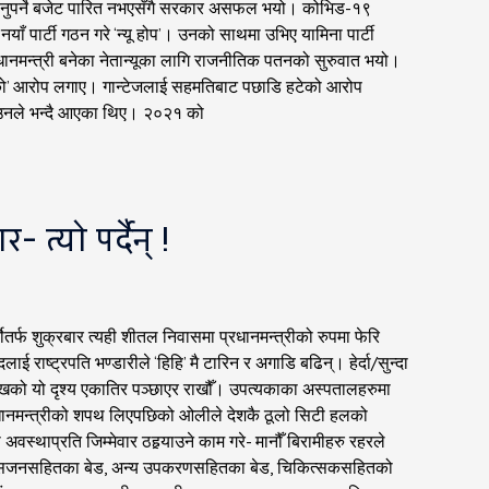
त हुनुपर्ने बजेट पारित नभएसँगै सरकार असफल भयो। कोभिड-१९
ँ पार्टी गठन गरे ‘न्यू होप’। उनको साथमा उभिए यामिना पार्टी
प्रधानमन्त्री बनेका नेतान्यूका लागि राजनीतिक पतनको सुरुवात भयो।
को’ आरोप लगाए। गान्टेजलाई सहमतिबाट पछाडि हटेको आरोप
ममा उनले भन्दै आएका थिए। २०२१ को
त्यो पर्दैन् !
र्फ शुक्रबार त्यही शीतल निवासमा प्रधानमन्त्रीको रुपमा फेरि
ाष्ट्रपति भण्डारीले ‘हिहि’ मै टारिन र अगाडि बढिन्। हेर्दा/सुन्दा
रमुखको यो दृश्य एकातिर पञ्छाएर राखौँ। उपत्यकाका अस्पतालहरुमा
्रधानमन्त्रीको शपथ लिएपछिको ओलीले देशकै ठूलो सिटी हलको
्थाप्रति जिम्मेवार ठहर्‍याउने काम गरे- मानौँ बिरामीहरु रहरले
, अक्सिजनसहितका बेड, अन्य उपकरणसहितका बेड, चिकित्सकसहितको