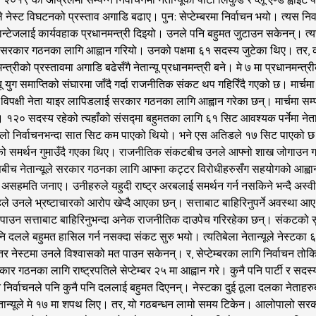
नेस्ट विघटनको प्रस्ताव अगाडि बढाए। पुन: सेप्टेम्बरमा निर्वाचन भयो। त्यस निर्
टेजलाई कार्यवहाक प्रधानमन्त्री दिइयो। उनले पनि बहुमत जुटाउन सकेनन्। त्यसप
्टेजलाई सरकार गठनका लागि आह्वान गरियो। उनको पक्षमा ६१ सदस्य जुटेका थिए। तर,
न्त्रीको प्रस्तावमा अगाडि बढेसँगै नेतान्यू प्रधानमन्त्री बने। मे ७ मा प्रधानमन्
ू युग समाप्तिको संघारमा जाँदै गर्दा राजनीतिक संकट थप गहिरिँदै गएको छ। मार्चमा 
 विपक्षी नेता याइर लापिडलाई सरकार गठनका लागि आह्वान गरेका छन्। मार्चमा सम्पन्न 
१२० सदस्य रहेको त्यहाँको संसद्मा बहुमतका लागि ६१ सिट आवश्यक पर्नेमा नेतान
िल्लो निर्वाचनभन्दा सात सिट कम पाएको थियो। भने एस अतिडले १७ सिट पाएको 
े जनताको समर्थन गुमाउँदै गएका थिए। राजनीतिक संकटबीच उनले आफ्नो शाख जोगा
ीच नेतान्यूले सरकार गठनका लागि आफ्ना कट्टर विरोधीहरुसँग सहयोगको आह्वान गर
दै असहमति जनाए। उनीहरुले यहुदी राष्ट्र अरबलाई समर्थन गर्न नसकिने भन्दै अस
 उनले भ्रष्टाचारको आरोप खेप्दै आएका छन्। सत्ताबाट बाहिरिनुपर्ने अवस्था आए 
ाउन सत्ताबाट बाहिरिनुभन्दा अनेक राजनीतिक दाउपेच गरिरहेका छन्। संकटक
पनि दलले बहुमत हासिल गर्न नसक्दा संकट सुरु भयो। त्यतिबेला नेतान्यूले नेस्
नेस्टमा उनले विश्वासको मत पाउन सकेनन्। र, सेप्टेम्बरका लागि निर्वाचन तोकियो
ई सरकार गठनका लागि राष्ट्रपतिले सेप्टेम्बर २५ मा आह्वान गरे। कुनै पनि पार्टी र
पन्न निर्वाचनले पनि कुनै पनि दललाई बहुमत दिएनन्। नेस्टका दुई ठूला दलका नेता
ेतान्यूले मे १७ मा शपथ लिए। तर, यो गठबन्धन लामो समय टिकेन। आलोपालो सरकार