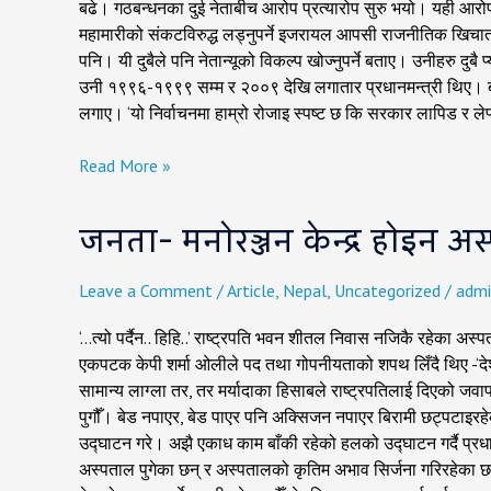
बढे। गठबन्धनका दुई नेताबीच आरोप प्रत्यारोप सुरु भयो। यही आरो
महामारीको संकटविरुद्ध लड्नुपर्ने इजरायल आपसी राजनीतिक खिचातानी
पनि। यी दुबैले पनि नेतान्यूको विकल्प खोज्नुपर्ने बताए। उनीहरु दु
उनी १९९६-१९९९ सम्म र २००९ देखि लगातार प्रधानमन्त्री थिए। 
लगाए। ‘यो निर्वाचनमा हाम्रो रोजाइ स्पष्ट छ कि सरकार लापिड र ले
Read More »
जनता-
जनता- मनोरञ्जन केन्द्र होइन अस्पत
मनोरञ्जन
केन्द्र
होइन
Leave a Comment
/
Article
,
Nepal
,
Uncategorized
/
admi
अस्पताल
उद्घाटन
‘…त्यो पर्दैन.. हिहि..’ राष्ट्रपति भवन शीतल निवास नजिकै रहेका 
गर्नुपर्थ्यो
एकपटक केपी शर्मा ओलीले पद तथा गोपनीयताको शपथ लिँदै थिए -‘देश र ज
सरकार
सामान्य लाग्ला तर, तर मर्यादाका हिसाबले राष्ट्रपतिलाई दिएको जव
!,
पुगौँ। बेड नपाएर, बेड पाएर पनि अक्सिजन नपाएर बिरामी छट्पटाइ
सरकार-
उद्घाटन गरे। अझै एकाध काम बाँकी रहेको हलको उद्घाटन गर्दै प्रधान
त्यो
अस्पताल पुगेका छन् र अस्पतालको कृतिम अभाव सिर्जना गरिरहेका 