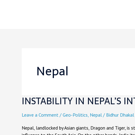
Skip
to
content
Nepal
INSTABILITY IN NEPAL’S I
INSTABILITY
IN
NEPAL’S
Leave a Comment
/
Geo-Politics
,
Nepal
/
Bidhur Dhakal
INTERNAL
POLITICAL
Nepal, landlocked by Asian giants, Dragon and Tiger, is st
SETTING: