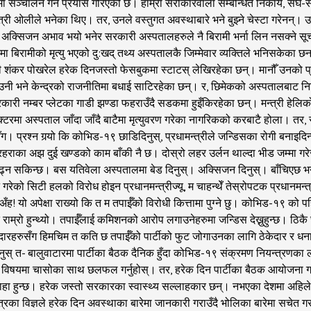
ण क्षमतामा सञ्‍चालन गर्ने प्रयास गरिएको छ। हाम्रा सरोकारवाला सम्बन्धित निकाय
त्री ओलीले भनेका थिए। तर, उनले वस्तुगत अवस्थाबारे भने बुझ्ने चेस्टा गरेनन्। 
अक्सिजन अभाव भयो भनेर सरकारी अस्पतालहरुले नै बिरामी भर्ना लिन नसक्ने सूचना
मा बिरामीको मृत्यु भएको दु:खद् तथ्य अस्पतालकै जिम्मेवार व्यक्तिले भनिसकेक
्त्री शंकर पोखरेल हरेक दिनजस्तो फेसबुकमा स्टाटस् लेखिरहेका छन्। मानौँ उनको 
नी भने केन्द्रको राजनीतिमा बधाई साटिरहेका छन्। र, छिमेकको अस्पतालबाट नि
रकारी नम्बर प्लेटका गाडी झण्डा फहराउँदै सडकमा हुइँकिरहेका छन्। मन्त्री हेलिकोप
्याक्टरमा अस्पताल जाँदा जाँदै बाटैमा मृत्युवरण गरेका नागरिकको करबाटै होला। तर
ँग। प्रश्न गर्‍यो कि कोभिड-१९ छाडिदिनुस्, प्रधामन्त्रीले जन्डिसका रोगी बनाइदिन
रहराका अझ दुई खण्डको काम बाँकी नै छ। दोस्रो लहर उर्लन थाल्दा भीड जम्मा गरेर
पनि चढ्न सकिन्छ। बस यतिवेला अस्पतालमा बेड दिनुस्। अक्सिजन दिनुस्। बाँचिएछ
 गरेको सिटी हलको विरोध होइन प्रधानमन्त्रीज्यू, म चाहन्थेँ तेस्रोपटक प्रधानमन्
ह! यो अपेक्षा राख्यो कि त म तपाईँको विरोधी कित्तामा पुग्ने छु। कोभिड-१९ को
राम्रो हुन्थ्यो। तपाईँलाई कमिशनको आरोप लगाउनेहरुमा जन्डिस देख्नुहुन्छ।
ठेकेदारहरुसँग हिमचिम त कति छ तपाईँको पार्टीको फुट जोगाउनका लागि ठेकेदार र ध
स् त- बालुवाटारमा पार्टीका बैठक दैनिक हुँदा कोभिड-१९ संक्रमण नियन्त्रणका 
रणाका विषयमा चासोका साथ छलफल गर्नुहोस्। तर, हरेक दिन पार्टीका बैठक आयोजना 
सँग थाहा हुन्छ। हरेक जस्तो सरकारका स्वास्थ्य सल्लाहकार छन्। नभएका देशमा अ
त्रका विज्ञले हरेक दिन अवस्थाका बारेमा जानकारी गराउँदै भोलिका बारेमा सचेत गर