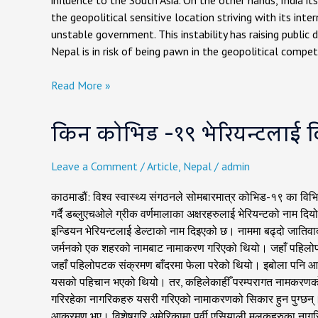
influence to the South Asia. On the other hands, India it
ITS
the geopolitical sensitive location striving with its inte
IMPACT
unstable government. This instability has raising public d
ON
Nepal is in risk of being pawn in the geopolitical comp
GEO-
POLITICS
Read More »
किन
किन कोभिड -१९ भेरियन्टलाई दि
कोभिड
-१९
भेरियन्टलाई
Leave a Comment
/
Article
,
Nepal
/
admin
दिइयो
ग्रीक
काठमाडौं: विश्व स्वास्थ्य संगठनले सोमबारमात्र कोभिड-१९ का विभि
नाम?
गर्दै डब्लुएचओले ग्रीक वर्णमालाका अक्षरहरुलाई भेरियन्टको नाम दि
इन्डियन भेरियन्टलाई डेल्टाको नाम दिइएको छ। नाममा बढ्दो जातिवाद
जर्मनको एक शहरको नामबाट नामाकरण गरिएको थियो। जहाँ पहिलोपट
जहाँ पहिलोपटक संक्रमण बाँदरमा फेला परेको थियो। इबोला पनि 
यसको पहिचान भएको थियो। तर, कहिलेकाहीँ परम्परागत नामकरणको का
गरिरहेका नागरिकहरु यसरी गरिएको नामाकरणको सिकार हुन पुग्छन्
आक्रमण भए। विशेषगरि अमेरिकामा पूर्वी एसियाली मुलुकहरुका नाग