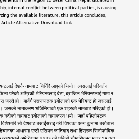
gagements in the region to deter China. Nepal situated in
ip, internal conflict between political parties, is causing
zing the available literature, this article concludes,
l Article Alternative Download Link
रियन्टलाई देशकै नामबाट चिनिँदै आएको थियो। त्यसलाई परिवर्तन
ेला परेको अम्रिकी भेरियन्टलाई बेटा, ब्राजिल भेरियन्टलाई गामा र
रा जस्तै हो। मार्वर्ग प्राणघातक इबोलाको एक भेरियन्ट हो जसलाई
िन्छ। जसको नामाकरण भर्जिनियाको एक शहरको नामबाट गरिएको हो।
को एक नदीको नामबाट इबोलाको नामाकरण भयो। जहाँ पहिलोपटक
िशेषगरि सो देशबाट बसाइँसराइ गरी विश्वका अन्य कुनामा बसोबास
 पहिचानका आधारमा एन्टी एसियन जातिवाद तथा हिंस्रक सिनोफोविक
 एक अध्ययनले अमेरिकामा २०२१ को पहिलो चौमासिकमा मात्र ९५ वटा