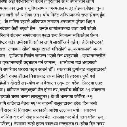
, संघ-संस्था अझ प्रभावकारी कदम तीव्रताका साथ उपचारका लागि
उपत्यकाका ठूला र सुविधासम्पन्न अस्पताल मात्र होइनन् देशका कुना
 जारी गर्न थालेका छन्। पाँच मिनेट अक्सिजनको सप्लाई बन्द हुँदा
ा छन्। के मानिस रहरले अक्सिजन लगाउन अस्पताल पुगेका थिए र
प्रदेशमा केही भएको छैन। उनकै कार्यालयभन्दा बाटा पारी रहेको
स्किने रोदनमा समवेदनाका एउटा शब्द निकाल्न सकिरहेका छैनन।
्टर चढेर उम्मेदवारी दर्ताका लागि लाखौँ खर्च गर्छन्। हेलिकोप्टरको
, सत्ता उन्मादमा रहेको बालुवाटारले भनिरहेको छ, अस्पतालको अभाव
्छन्। पूर्णरुपमा निर्माण सम्पन्न भएको छैन धरहराको। प्रधानमन्त्रीले
 प्रधानमन्त्री उद्घाटन गर्न जान्छन्। आलोचना गर्दा धरहराको
 भने सपरिवार धरहरा चढ्न आउने छौँ। धरहराको टुप्पोबाट बालुवाटारको
त्रीको रुपमा शीतल निवासबाट शपथ लिएर सिंहदरबार पुग्दै गर्दा
 पहिलो र दोस्रो लहरबीच काम देखाउन उद्घाटन गरेका लिस्टमा एउटा
 ठिकै छ। कमिसन खानुभएको छैन होला तर, यसबीच कोभिड-१९ संक्रमण
नाढ्यको घरमा भान्सा लाउनुहुन्छ। के ती भान्सामा कोभिड-१९
लागि कतिवटा बैठक भए? म चाहन्थेँ बालुवाटारमा हरेक दिन जसो
गर्ने सरकारी निवासमा सरकारकै आदेश उल्लंघन भयो। स्वास्थ्य
हिले कोभिड-१९ को संक्रमणका बेला सल्लाहकार बोर्ड गठन गरेका छन्।
ाउँछन्। नेपालमा त्यही एउटा स्वास्थ्य मन्त्रालय छ- हरेक दिन नम्बर