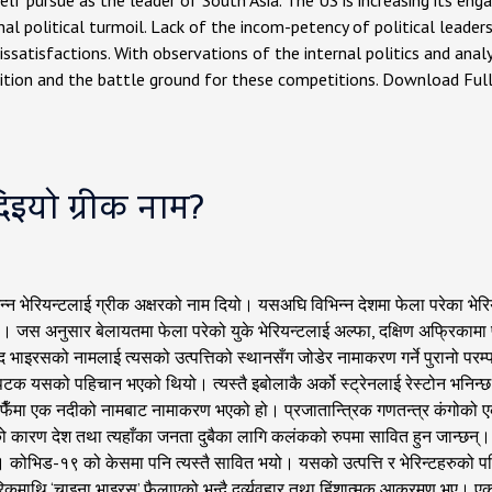
self pursue as the leader of South Asia. The US is increasing its en
rnal political turmoil. Lack of the incom-petency of political leadersh
issatisfactions. With observations of the internal politics and analy
etition and the battle ground for these competitions. Download Ful
इयो ग्रीक नाम?
न्न भेरियन्टलाई ग्रीक अक्षरको नाम दियो। यसअघि विभिन्न देशमा फेला परेका भे
यो। जस अनुसार बेलायतमा फेला परेको युके भेरियन्टलाई अल्फा, दक्षिण अफ्रिकामा फ
 भाइरसको नामलाई त्यसको उत्पत्तिको स्थानसँग जोडेर नामाकरण गर्ने पुरानो परम्प
क यसको पहिचान भएको थियो। त्यस्तै इबोलाकै अर्को स्ट्रेनलाई रेस्टोन भन
आफैँमा एक नदीको नामबाट नामाकरण भएको हो। प्रजातान्त्रिक गणतन्त्र कंगो
रण देश तथा त्यहाँका जनता दुबैका लागि कलंकको रुपमा सावित हुन जान्छन्। व
। कोभिड-१९ को केसमा पनि त्यस्तै सावित भयो। यसको उत्पत्ति र भेरिन्टहरुको
रिकमाथि ‘चाइना भाइरस’ फैलाएको भन्दै दुर्व्यवहार तथा हिंशात्मक आक्रमण भए।