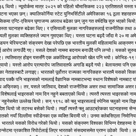
 थियो। न्यूयोर्कमा मात्र २०२१ को पहिलो चौमासिकमा २२३ प्रतिशतले यस्ता 
टना भएका छन्। क्यालिफोर्निया स्टेट युनिभर्सिटीले अमेरिकाका १६ ठूला शहर
मा एन्टि-एसियन घृणाजन्य अपराध बढेका छन् जुन गत वर्षदेखि सुरु भएको थियो,’ अ
यस्ता घटनाहरु बढेका थिए। र एसियाली मुलका नागरिकहरुलाई राजनीतिक तथा अनल
 मुलका व्यक्तिहरुले ज्यान गुमाएका थिए। यस्ता घटना बढ्दै जाँदा मे २० मा अमे
ि इन्डियन भेरियन्टको संक्रमण देखा परेपछि एक भारतीय मुलकी महिलामाथि आक्र
लाई आरोप लगाउँदै गए। यसले देशको नाममा बदनाम बनाउँदै पनि लग्यो। यसको सुरुव
दिए। त्यतिमात्र होइन यससँगै एक अर्काविरुद्ध आरोपको खेल पनि भयो। कोभिड-१
‍यायो। यस्तो आरोप प्रत्यारोप जातिवादतर्फ अगाडि बढ्दै गयो। बेलायतमा पनि एक
दलका नेताहरुबाटै लगाइए। भारतको पूर्वोत्तर राज्यका नागरिकहरु भारतमै यसको सिक
वाद पक्कै पनि भाइरसको नामलाई वैज्ञानिक नामबाटभन्दा स्थान विशेषको नामबाट 
 अफ्रिका)। तर, यसले जातिवाद, देशको राजनीतिक असर तथा सामाजिक असर पुर्‍याउ
नाम विशेषलाई भाइरसको नाम दिन नहुने बबताएको थियो। त्यस्तै त्यस्ता भाइरसको 
न्न नहुनेसमेत उल्लेख थियो। सन् १९१८ को फ्लु भाइरसलाई स्पेनिस फ्लुको नाम दि
स्तो देश थियो जो तटस्थ बसेको थियो। त्यहाँ त्यस्तै फ्लु आउटब्रेकका घटनाहरुम
 भारतको नयाँ दिल्लीमा स्वीडेनका एक व्यक्ति बिरामी परे। उनमा क्लेबसिएला निमो
 भारतले यसको विरोध गरेको थियो। यसको संक्रमण विश्वका विभिन्न देशहरुमा देखा
 लान्सेटमा प्रकाशित रिपोर्टलाई लिएर भारतको संसदमासमेत प्रश्न उठेको थियो। लान