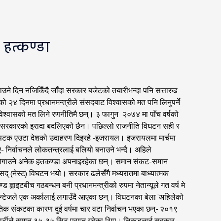
 हत्कण्डा
े दिन नजिकिँदै जाँदा सरकार बजेटको तयारीभन्दा पनि सत्तारुढ
को २४ दिनमा प्रधानमन्त्रीले संसदबाट विश्वासको मत पनि लिनुपर्ने
 विश्वासको मत लिने रणनीतिमै छन्। ३ फागुन २०७४ मा पाँच वर्षको
पनि सरकारको इरादा बदलिएको छैन। पछिल्लो राजनीति विघटन सही र
रेक पटक एउटा देशको उदाहरण दिइरहे -इजरायल। इजरायलमा मार्चमा
- निर्वाचनले लोकतन्त्रलाई बलियो बनाउने भन्दै। अहिले
त्ता जोगाउने अनेक हतकण्डा अपनाइरहेका छन्। समान संकट-समान
द् (नेस्ट) विघटन भयो। सरकार ढलेसँगै मध्यरातमा बाध्यात्मक
ण्ड ह्वाइटबीच गठबन्धन बनी प्रधानमन्त्रीको रुपमा नेतान्यूले गत वर्ष मे
न्टेजले एक अर्कालाई लगाउँदै आएका छन्। विघटनका बेला ‘अहिलेको
क संकटका कारण दुई वर्षमा चार वटा निर्वाचन भएका छन्- २०१९
ाइट पार्टीले समान ३५-३५ सिट प्राप्त गरेका थिए। लिकुडलाई सरकार