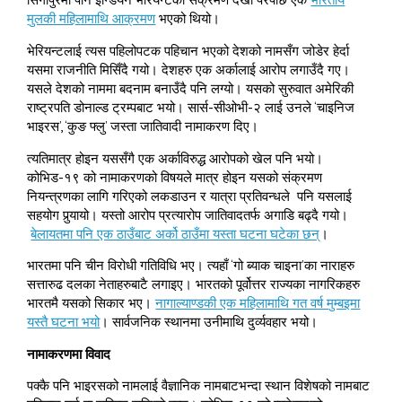
मुलकी महिलामाथि आक्रमण
भएको थियो।
भेरियन्टलाई त्यस पहिलोपटक पहिचान भएको देशको नामसँग जोडेर हेर्दा
यसमा राजनीति मिसिँदै गयो। देशहरु एक अर्कालाई आरोप लगाउँदै गए।
यसले देशको नाममा बदनाम बनाउँदै पनि लग्यो। यसको सुरुवात अमेरिकी
राष्ट्रपति डोनाल्ड ट्रम्पबाट भयो। सार्स-सीओभी-२ लाई उनले ‘चाइनिज
भाइरस’, ‘कुङ फ्लु’ जस्ता जातिवादी नामाकरण दिए।
त्यतिमात्र होइन यससँगै एक अर्काविरुद्ध आरोपको खेल पनि भयो।
कोभिड-१९ को नामाकरणको विषयले मात्र होइन यसको संक्रमण
नियन्त्रणका लागि गरिएको लकडाउन र यात्रा प्रतिवन्धले पनि यसलाई
सहयोग पुर्‍यायो। यस्तो आरोप प्रत्यारोप जातिवादतर्फ अगाडि बढ्दै गयो।
बेलायतमा पनि एक ठाउँबाट अर्को ठाउँमा यस्ता घटना घटेका छन्
।
भारतमा पनि चीन विरोधी गतिविधि भए। त्यहाँ ‘गो ब्याक चाइना’का नाराहरु
सत्तारुढ दलका नेताहरुबाटै लगाइए। भारतको पूर्वोत्तर राज्यका नागरिकहरु
भारतमै यसको सिकार भए।
नागाल्याण्डकी एक महिलामाथि गत वर्ष मुम्बइमा
यस्तै घटना भयो
। सार्वजनिक स्थानमा उनीमाथि दुर्व्यवहार भयो।
नामाकरणमा विवाद
पक्कै पनि भाइरसको नामलाई वैज्ञानिक नामबाटभन्दा स्थान विशेषको नामबाट