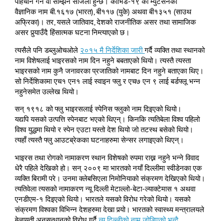
पहिचान गर्न वा सम्झिन सजिलो हुन्छ। कोभिड-१९ को म्युटेसनको
वैज्ञानिक नाम बी.१६१७ (भारत), बी११७ (युके) अथवा बी१३५१ (साउथ
अफ्रिका)। तर, यसले जातिवाद, देशको राजनीतिक असर तथा सामाजिक
असर पुर्‍याउँदै हिंसात्मक घटना निम्त्याएको छ।
त्यसैले पनि डब्लुओचओले
२०१५ मै निर्देशिका जारी
गर्दै व्यक्ति तथा स्थानको
नाम विशेषलाई भाइरसको नाम दिन नहुने बबताएको थियो। त्यस्तै त्यस्ता
भाइरसको नाम कुनै जनावरका प्रजातिको नामबाट दिन नहुने बताएका थिए।
सो निर्देशिकामा एच१ एन१ लाई स्वाइन फ्लु र एच७ एन ९ लाई बर्डफ्लू भन्न
नहुनेसमेत उल्लेख थियो।
सन् १९१८ को फ्लु भाइरसलाई स्पेनिस फ्लुको नाम दिइएको थियो।
यद्यपि यसको उत्पत्ति स्पेनबाट भएको थिएन्। किनकि त्यतिबेला विश्व पहिलो
विश्व युद्धमा थियो र स्पेन एउटा यस्तो देश थियो जो तटस्थ बसेको थियो।
त्यहाँ त्यस्तै फ्लु आउटब्रेकका घटनाहरुमा सेन्सर लगाइएको थिएन्।
भाइरस तथा रोगको नामाकरण स्थान विशेषको रुपमा राख्न नहुने भन्ने विवाद
धेरै पहिले देखिको हो। सन् २००९ मा भारतको नयाँ दिल्लीमा स्वीडेनका एक
व्यक्ति बिरामी परे। उनमा क्लेबसिएला निमोनियाको संक्रमण देखिएको थियो।
त्यतिवेला त्यसको नामाकरण न्यू दिल्ली मेटाल्लो-बेटा-ल्याक्टेमास १ अथवा
एनडीएम-१ दिइएको थियो। भारतले यसको विरोध गरेको थियो। यसको
संक्रमण विश्वका विभिन्न देशहरुमा देखा पर्‍यो। भारतको स्वास्थ्य मन्त्रालयले
बेलायती अनुसन्धानको विरोध गर्दै
न्यू दिल्लीको नाम जोडिएको भन्दै