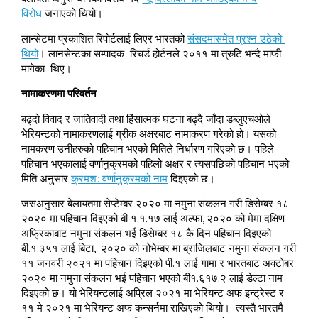
विरोध
जनाएको थियो।
लान्सेटमा प्रकाशित रिपोर्टलाई लिएर भारतको
संसदमासमेत प्रश्न उठेको
थियो
। लानसेन्टका सम्पादक रिचर्ड होर्टनले २०११ मा त्रुटि भन्दै माफी
मागेका थिए।
नामाकरणमा परिवर्तन
बढ्दो विवाद र जातिवादी तथा हिंसात्मक घटना बढ्दै जाँदा डब्लुएचओले
भेरियन्टको नामाकरणलाई ग्रीक अक्षरबाट नामाकरण गरेको हो। यसको
नामकरण उनीहरुको पहिचान भएको मितिले निर्धारण गरिएको छ। पहिले
पहिचान भएकालाई वर्णानुक्रमको पहिलो अक्षर र त्यसपछिको पहिचान भएको
मिति अनुसार
क्रमश: वर्णानुक्रमको नाम
दिइएको छ।
जसअनुसार बेलायतमा सेप्टेम्बर २०२० मा नमुना संकलन गरी डिसेम्बर १८
२०२० मा पहिचान दिइएको बी १.१.१७ लाई अल्फा, २०२० को मेमा दक्षिण
अफ्रिकाबाट नमुना संकलन भई डिसेम्बर १८ कै दिन पहिचान दिइएको
बी.१.३५१ लाई बिटा, २०२० को नोभेम्बर मा ब्राजिलबाट नमुना संकलन गरी
११ जनवरी २०२१ मा पहिचान दिइएको पी.१ लाई गामा र भारतबाट अक्टोबर
२०२० मा नमुना संकलन भई पहिचान भएको बी१.६१७.२ लाई डेल्टा नाम
दिइएको छ। यो भेरियन्टलाई अप्रिल २०२१ मा भेरियन्ट अफ इन्ट्रेस्ट र
११ मे २०२१ मा भेरियन्ट अफ कन्सर्नमा राखिएको थियो। त्यस्तै भारतमै