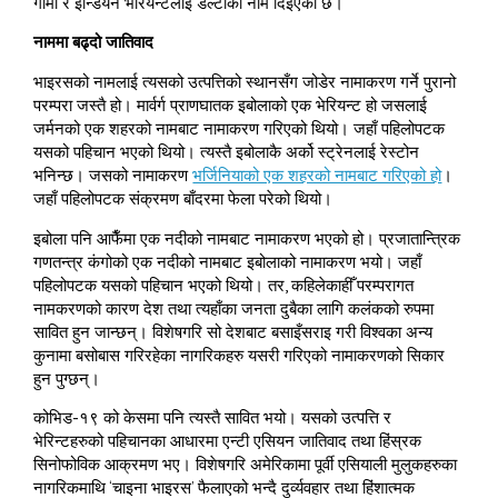
गामा र इन्डियन भेरियन्टलाई डेल्टाको नाम दिइएको छ।
नाममा बढ्दो जातिवाद
भाइरसको नामलाई त्यसको उत्पत्तिको स्थानसँग जोडेर नामाकरण गर्ने पुरानो
परम्परा जस्तै हो। मार्वर्ग प्राणघातक इबोलाको एक भेरियन्ट हो जसलाई
जर्मनको एक शहरको नामबाट नामाकरण गरिएको थियो। जहाँ पहिलोपटक
यसको पहिचान भएको थियो। त्यस्तै इबोलाकै अर्को स्ट्रेनलाई रेस्टोन
भनिन्छ। जसको नामाकरण
भर्जिनियाको एक शहरको नामबाट गरिएको हो
।
जहाँ पहिलोपटक संक्रमण बाँदरमा फेला परेको थियो।
इबोला पनि आफैँमा एक नदीको नामबाट नामाकरण भएको हो। प्रजातान्त्रिक
गणतन्त्र कंगोको एक नदीको नामबाट इबोलाको नामाकरण भयो। जहाँ
पहिलोपटक यसको पहिचान भएको थियो। तर, कहिलेकाहीँ परम्परागत
नामकरणको कारण देश तथा त्यहाँका जनता दुबैका लागि कलंकको रुपमा
सावित हुन जान्छन्। विशेषगरि सो देशबाट बसाइँसराइ गरी विश्वका अन्य
कुनामा बसोबास गरिरहेका नागरिकहरु यसरी गरिएको नामाकरणको सिकार
हुन पुग्छन्।
कोभिड-१९ को केसमा पनि त्यस्तै सावित भयो। यसको उत्पत्ति र
भेरिन्टहरुको पहिचानका आधारमा एन्टी एसियन जातिवाद तथा हिंस्रक
सिनोफोविक आक्रमण भए। विशेषगरि अमेरिकामा पूर्वी एसियाली मुलुकहरुका
नागरिकमाथि ‘चाइना भाइरस’ फैलाएको भन्दै दुर्व्यवहार तथा हिंशात्मक