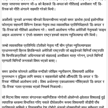
मात्र जापानमा सम्पन्न जी-७ को बैठकले ‘डि-कपल’को नीतिलाई अस्वीकार गर्दै ‘डि-
रिस्क’को नीति अंगाल्ने सहमति गरेको थियो।
अर्कोतर्फ जुनको अन्त्यमा चीनको थियानचीनमा भएको समर डाभोस (वर्ल्ड इकोनमिक
फोरम)मा सहभागी विभिन्न देशका नेतृत्व तथा व्यावसयिक प्रतिनिधिहरुले ‘डि-कपल’ र
‘डि-रिस्क’को नीतिको आलोचना गरे। यसरी आलोचना गर्नेमा अमेरिकी नेतृत्वको ‘फाइभ
आइज अलायन्स’ र ‘एंग्लो-साक्सन राष्ट्र’हरुको सदस्य न्युजिल्याण्ड पनि थियो।
जम्बो व्यावसायिक प्रतिनिधि टोलीको नेतृत्व गर्दै चीन पुगेका न्युजिल्याण्डका
प्रधानमन्त्री क्रिस हिपकिन्सले अमेरिकी राष्ट्रपति जो बाइडेनको चिनियाँ राष्ट्रपति
सि चिनफिङप्रतिको ‘अधिनायक’को संज्ञालाई अस्वीकार मात्र गरेनन्, उनले चिनियाँ
प्रणाली चिनियाँ जनताको विषय भएको बताए।
समर डाभोस फोरमले आर्थिक मन्दीको जोखिम न्यूनीकरण, विश्वव्यापी आर्थिक
पुनरुत्थान र वृद्धिका लागि सम्वाद र सहकार्यको खाँचो औँल्याउँदै ‘डि-कपल’ र ‘डि-
रिस्क’ नीतिको आलोचना गर्‍यो। विश्व अर्थतन्त्र एकाआपसमा गाँसिएकाले ‘डि-कपल’ र
‘डि-रिस्क’ गलत प्रस्ताव भएको निष्कर्ष निकाल्यो।
सो मिटमा विश्व व्यापार संगठनका महानिर्देशक नोगोजी ओकोन्जो-इवेलाल विश्वलाई दुई
व्यापारिक ब्लकमा विभाजित गरिए यसले दीर्घकालीन रूपमा विश्वव्यापी जीडीपी पाँच
प्रतिशतले खुम्चिने र विकासशील देश दोहोरो अंकको नोक्सानीको साथ सबैभन्दा ठूलो