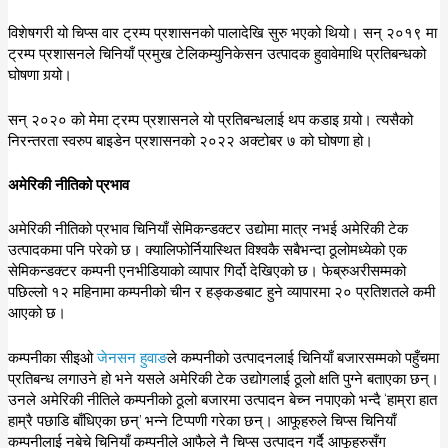
विशेषगरी यो चिप्स वार ट्रम्प प्रशासनको पालादेखि सुरु भएको थियो। सन् २०१९ मा
ट्रम्प प्रशासनले चिनियाँ प्रमुख टेलिकम्युनिकेसन उत्पादक हुवावेमाथि प्रतिबन्धको
घोषणा गर्‍यो।
सन् २०२० को मेमा ट्रम्प प्रशासनले यो प्रतिबन्धलाई थप कडाइ गर्‍यो। त्यसैको
निरन्तरता स्वरुप बाइडेन प्रशासनको २०२२ अक्टोबर ७ को घोषणा हो।
अमेरिकी नीतिको प्रभाव
अमेरिकी नीतिको प्रभाव चिनियाँ सेमिकन्डक्टर उद्योमा मात्र नभई अमेरिकी टेक
उत्पादकमा पनि परेको छ। क्यालिफोर्नियास्थित विश्वकै सबैभन्दा ठूलोमध्येको एक
सेमिकन्डक्टर कम्पनी एनभीडियाको व्यापार गिर्दो देखिएको छ। फेब्रुअरीसम्मको
पछिल्लो १२ महिनामा कम्पनीको चीन र हङ्कङबाट हुने व्यापारमा २० प्रतिशतले कमी
आएको छ।
कम्पनीका सीइओ
जेनसन हुवाङ
ले कम्पनीको उत्पादनलाई चिनियाँ बजारसम्मको पहुँचमा
प्रतिबन्ध लगाउने हो भने यसले अमेरिकी टेक उद्योगलाई ठूलो क्षति पुग्ने बताएका छन्।
उनले अमेरिकी नीतिले कम्पनीको ठूलो बजारमा उत्पादन बेच्न नपाएको भन्दै ‘हाम्रा हात
हाम्रै पछाडि बाँधिएका छन्’ भन्ने टिप्पणी गरेका छन्। आफूहरुले चिप्स चिनियाँ
कम्पनीलाई नबेचे चिनियाँ कम्पनीले आफैले नै चिप्स उत्पादन गर्दै आफूहरुसँग