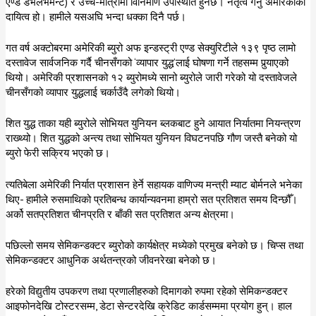
एण्ड डेभलभमेन्ट) र उच्च-मात्रामा विनिर्माण उपस्थिति हुनेछ। नेतृत्व गर्नु अमेरिकाको
दायित्व हो। हामीले यसअघि भन्दा धक्का दिनै पर्छ।
गत वर्ष अक्टोबरमा अमेरिकी ब्युरो अफ इन्डस्ट्री एण्ड सेक्युरिटीले १३९ पृष्ठ लामो
दस्तावेज सार्वजनिक गर्दै चीनसँगको ‘व्यापार युद्ध’लाई घोषणा गर्ने तहसम्म पुर्‍याएको
थियो। अमेरिकी प्रशासनको १२ ब्युरोमध्ये सानो ब्युरोले जारी गरेको यो दस्तावेजले
चीनसँगको व्यापार युद्धलाई चर्काउँदै लगेको थियो।
शित युद्ध ताका यही ब्युरोले सोभियत युनियन ब्लकबाट हुने आयात निर्यातमा नियन्त्रण
राख्थ्यो। शित युद्धको अन्त्य तथा सोभियत युनियन विघटनपछि गौण जस्तै बनेको यो
ब्युरो फेरी सक्रिय भएको छ।
त्यतिबेला अमेरिकी निर्यात प्रशासन हेर्ने सहायक वाणिज्य मन्त्री म्याट बोर्मनले भनेका
थिए- हामीले रुसमाथिको प्रतिबन्ध कार्यान्यवनमा हाम्रो सत प्रतिशत समय दिन्छौँ।
अर्को सतप्रतिशत चीनप्रति र बाँकी सत प्रतिशत अन्य क्षेत्रमा।
पछिल्लो समय सेमिकन्डक्टर ब्युरोको कार्यक्षेत्र मध्येको प्रमुख बनेको छ। चिप्स तथा
सेमिकन्डक्टर आधुनिक अर्थतन्त्रको जीवनरेखा बनेको छ।
हरेको विद्युतीय उपकरण तथा प्रणालीहरुको दिमागको रुपमा रहेको सेमिकन्डक्टर
आइफोनदेखि टोस्टरसम्म, डेटा सेन्टरदेखि क्रेडिट कार्डसम्ममा प्रयोग हुन्। हाल