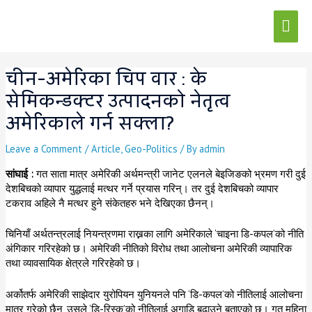
Skip
Mai
to
content
Men
Post
चीन-अमेरिका चिप वार : के
navigation
सेमिकन्डक्टर उत्पादनको नेतृत्व
अमेरिकाले गर्न सक्ला?
Leave a Comment
/
Article
,
Geo-Politics
/ By
admin
सांघाई :
गत साता मात्र अमेरिकी अर्थमन्त्री जानेट एलनले बेइजिङको भ्रमण गरी दुई
देशबिचको व्यापार युद्धलाई मत्थर गर्ने प्रयास गरिन्। तर दुई देशबिचको व्यापार
टकराव अहिले नै मत्थर हुने संकेतहरु भने देखिएका छैनन्।
चिनियाँ अर्थतन्त्रलाई नियन्त्रणमा राख्नका लागि अमेरिकाले ‘चाइना डि-कपल’को नीति
अंगिकार गरिरहेको छ। अमेरिकी नीतिको विरोध तथा आलोचना अमेरिकी व्यापारिक
तथा व्यावसायिक क्षेत्रले गरिरहेको छ।
अर्कोतर्फ अमेरिकी साझेदार युरोपियन युनियनले पनि ‘डि-कपल’को नीतिलाई आलोचना
मात्र गरेको छैन, उसले ‘डि-रिस्क’को नीतिलाई अगाडि बढाउने बताएको छ। गत महिना