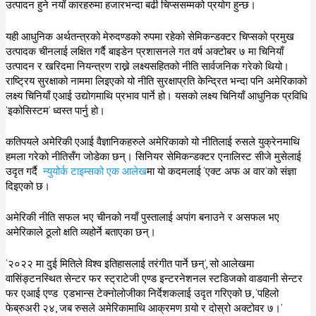
उत्पादन हुने नयाँ कारहरुमा हजारभन्दा बढी चिप्ससम्मको प्रयोग हुन्छ।
यही आधुनिक अर्थतन्त्रको मेरुदण्डको रुपमा रहेको सेमिकन्डक्टर चिप्सको प्रमुख
उत्पादक चीनलाई लक्षित गर्दै बाइडेन प्रशासनले गत वर्ष अक्टोबर ७ मा चिनियाँ
उत्पादन र खरिदमा नियन्त्रण राख्ने लक्ष्यसहितको नीति सार्वजनिक गरेको थियो।
राष्ट्रिय सुरक्षाको नाममा लिइएको यो नीति सुरक्षाप्रति केन्द्रित भन्दा पनि अमेरिकाको
लक्ष्य चिनियाँ एआई उद्योगमाथि प्रभाव पार्ने हो। यसको लक्ष्य चिनियाँ आधुनिक प्रविधि
‘इकोसिस्टम’ ध्वस्त पार्नु हो।
कतिपयले अमेरिकी एआई वैज्ञानिकहरुले अमेरिकाको यो नीतिलाई रुसले युक्रेनमाथि
हमला गरेको नीतिसँग जोडेका छन्। सिनियर सेमिकन्डक्टर एनालिस्ट सीजे मुसेलाई
उदृत गर्दै
न्युयोर्क टाइम्सको एक आलेख
मा यो कदमलाई ‘एक्ट अफ अ वार’को संज्ञा
दिइएको छ।
अमेरिकी नीति सफल भए चीनको नयाँ पुस्तालाई अपांग बनाउने र असफल भए
अमेरिकाले ठूलो क्षति व्यहोर्ने बताएका छन्।
‘२०२२ मा दुई मितिले विश्व इतिहासलाई तरंगीत पार्ने छन्’, सो आलेखमा
वासिंङ्टनस्थित सेन्टर फर स्ट्राटेजी एण्ड इन्टरनेशनल स्टडिजको वाडवानी सेन्टर
फर एआई एण्ड एडभान्स टेक्नोलोजीका निर्देशकलाई उदृत गरिएको छ, ‘पहिलो
फेब्रुअरी २४, जब रुसले अमेरिकामाथि आक्रमण गर्‍यो र दोस्रो अक्टोवर ७।’