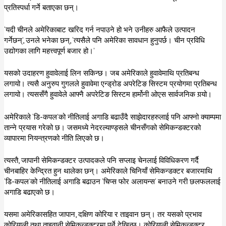
प्रतिस्पर्धा गर्ने बताएका छन्।
‘यदी चीनले अमेरिकाबाट खरिद गर्न नपाउने हो भने उनीहरु आफैले उत्पादन
गर्नेछन्’, उनले भनेका छन्, ‘त्यसैले पनि अमेरिका सावधान हुनुपर्छ। चीन प्रविधि
उद्योगका लागि महत्त्वपूर्ण बजार हो।’
यसको उदाहरण हुवावेलाई लिन सकिन्छ। जब अमेरिकाले हुवावेमाथि प्रतिबन्ध
लगायो। त्यसै अनुरुप गुगलले हुवावेमा एन्ड्रोड अपरेटिङ सिस्टम प्रयोगमा प्रतिबन्ध
लगायो। त्यससँगै हुवावेले आफ्नै अपरेटिङ सिस्टम हार्मोनी ओएस सार्वजनिक गर्‍यो।
अमेरिकाले ‘डि-कपल’को नीतिलाई अगाडि बढाउँदै साझेदारहरुलाई पनि आफ्नो क्याम्पमा
तान्ने प्रयास गरेको छ। जसमध्ये नेदरल्याण्ड्सले चीनसँगको सेमिकन्डक्टरको
व्यापारमा नियन्त्रणको नीति लिएको छ।
त्यस्तै, जापानी सेमिकन्डक्टर उत्पादकले पनि सप्लाइ चेनलाई विविधिकरण गर्दै
चीनबाहिर केन्द्रित हुन थालेका छन्। अमेरिकाले चिनियाँ सेमिकन्डक्टर बजारमाथि
‘डि-कपल’को नीतिलाई अगाडि बढाउन ‘चिप्स फोर अलायन्स’ बनाउने गरी छलफललाई
अगाडि बढाएको छ।
यसमा अमेरिकासहित जापान, दक्षिण कोरिया र ताइवान छन्। तर यसको प्रभाव
कोरियाली तथा ताइवानी सेमिकन्डक्टरमा पर्ने देखिन्छ। कोरियाली सेमिकन्डक्टर