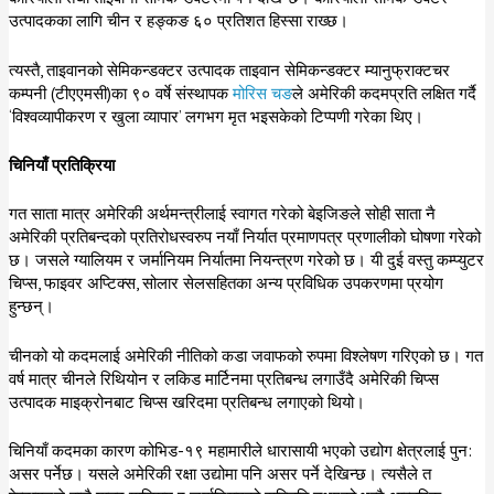
उत्पादकका लागि चीन र हङ्कङ ६० प्रतिशत हिस्सा राख्छ।
त्यस्तै, ताइवानको सेमिकन्डक्टर उत्पादक ताइवान सेमिकन्डक्टर म्यानुफ्राक्टचर
कम्पनी (टीएएमसी)का ९० वर्षे संस्थापक
मोरिस चङ
ले अमेरिकी कदमप्रति लक्षित गर्दै
‘विश्वव्यापीकरण र खुला व्यापार’ लगभग मृत भइसकेको टिप्पणी गरेका थिए।
चिनियाँ प्रतिक्रिया
गत साता मात्र अमेरिकी अर्थमन्त्रीलाई स्वागत गरेको बेइजिङले सोही साता नै
अमेरिकी प्रतिबन्दको प्रतिरोधस्वरुप नयाँ निर्यात प्रमाणपत्र प्रणालीको घोषणा गरेको
छ। जसले ग्यालियम र जर्मानियम निर्यातमा नियन्त्रण गरेको छ। यी दुई वस्तु कम्प्युटर
चिप्स, फाइवर अप्टिक्स, सोलार सेलसहितका अन्य प्रविधिक उपकरणमा प्रयोग
हुन्छन्।
चीनको यो कदमलाई अमेरिकी नीतिको कडा जवाफको रुपमा विश्लेषण गरिएको छ। गत
वर्ष मात्र चीनले रिथियोन र लकिड मार्टिनमा प्रतिबन्ध लगाउँदै अमेरिकी चिप्स
उत्पादक माइक्रोनबाट चिप्स खरिदमा प्रतिबन्ध लगाएको थियो।
चिनियाँ कदमका कारण कोभिड-१९ महामारीले धारासायी भएको उद्योग क्षेत्रलाई पुन:
असर पर्नेछ। यसले अमेरिकी रक्षा उद्योमा पनि असर पर्ने देखिन्छ। त्यसैले त