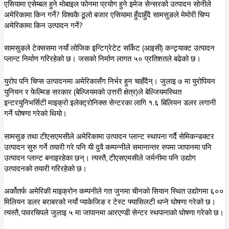
एसियामा एसेम्बल हुने मोबाइल फोनमा प्रयोग हुने इमेज सेन्सरको उत्पादन सोनीले
अमेरिकामा किन गर्ने? विश्वकै ठूलो बजार एसियामा हुँदाहुँदै सामसुङले मेमोरी चिप्प
अमेरिकामा किन उत्पादन गर्ने?
सामसुङले टेक्ससमा नयाँ लोजिक इन्टिग्रेटेट सर्किट (आइसी) कन्ट्र्याक्ट उत्पादन
प्लान्ट निर्माण गरिरहेको छ। जसको निर्माण लागत ५० प्रतिशतले बढेको छ।
युरोप पनि चिप्स उत्पादनमा अमेरिकासँग निर्भर हुन चाहँदैन्। जुलाइ ७ मा युरोपियन
युनियन र फेल्मिङ सरकार (बेल्जियमको उत्तरी क्षेत्र)ले बेल्जियमस्थित
इन्टरयुनिभर्सिटी माइक्रो इलेक्ट्रोनिक्स सेन्टरका लागि १.६ बिलियन डलर लगानी
गर्ने घोषणा गरेको थियो।
सामसुङ तथा टीएसएमसीले अमेरिकामा उत्पादन प्लान्ट स्थापना गर्दै सेमिकन्डक्टर
उत्पादन सुरु गर्ने तयारी गरे पनि यी दुवै कम्पन्नीले समानान्तर रुपमा जापानमा पनि
उत्पादन प्लान्ट बनाइरहेका छन्। त्यस्तै, टीएसएमसीले जर्मनीमा पनि उद्योग
उत्पादनको तयारी गरिरहेको छ।
अर्कोतर्फ अमेरिकी माइक्रोन कम्पनीले गत जुनमा चीनको सियान स्थित उद्योगमा ६००
मिलियन डलर बराबरको नयाँ प्याकेजिङ र टेस्ट फ्यासिलटी थप्ने घोषणा गरेको छ।
त्यस्तै, पावरचिपले जुलाइ ५ मा जापानमा आरएण्डी सेन्टर स्थपानाको घोषणा गरेको छ।