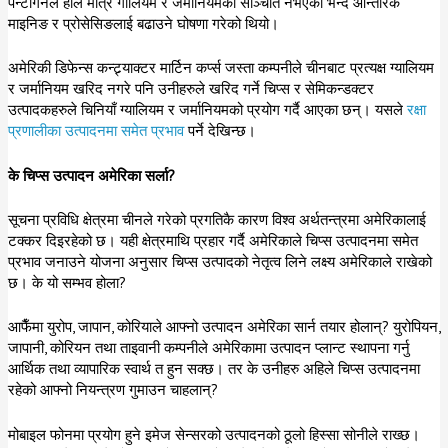
पेन्टागनले हालै मात्र गालियम र जर्मानियमको सञ्चिति नभएको भन्दै आन्तरिक
माइनिङ र प्रोसेसिङलाई बढाउने घोषणा गरेको थियो।
अमेरिकी डिफेन्स कन्ट्र्याक्टर मार्टिन कर्प्स जस्ता कम्पनीले चीनबाट प्रत्यक्ष ग्यालियम
र जर्मानियम खरिद नगरे पनि उनीहरुले खरिद गर्ने चिप्स र सेमिकन्डक्टर
उत्पादकहरुले चिनियाँ ग्यालियम र जर्मानियमको प्रयोग गर्दै आएका छन्। यसले
रक्षा
प्रणालीका उत्पादनमा समेत प्रभाव
पर्ने देखिन्छ।
के चिप्स उत्पादन अमेरिका सर्ला?
सूचना प्रविधि क्षेत्रमा चीनले गरेको प्रगतिकै कारण विश्व अर्थतन्त्रमा अमेरिकालाई
टक्कर दिइरहेको छ। यही क्षेत्रमाथि प्रहार गर्दै अमेरिकाले चिप्स उत्पादनमा समेत
प्रभाव जनाउने योजना अनुसार चिप्स उत्पादको नेतृत्व लिने लक्ष्य अमेरिकाले राखेको
छ। के यो सम्भव होला?
आफैँमा युरोप, जापान, कोरियाले आफ्नो उत्पादन अमेरिका सार्न तयार होलान्? युरोपियन,
जापानी, कोरियन तथा ताइवानी कम्पनीले अमेरिकामा उत्पादन प्लान्ट स्थापना गर्नु
आर्थिक तथा व्यापारिक स्वार्थ त हुन सक्छ। तर के उनीहरु अहिले चिप्स उत्पादनमा
रहेको आफ्नो नियन्त्रण गुमाउन चाहलान्?
मोबाइल फोनमा प्रयोग हुने इमेज सेन्सरको उत्पादनको ठूलो हिस्सा सोनीले राख्छ।