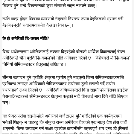
शिकार हुने भन्दै विखण्डनको कुरा संसारले सहन नसक्ने बताए।
त्यति मात्र होइन विश्वका व्यावसयी नेतृत्वले निरन्तर रुपमा बेइजिङको भ्रमण गरी
बेइजिङप्रति सदासयतासमेत देखाइरहेका छन्।
के हो अमेरिकी डि-कपल नीति?
विश्व अर्थतन्त्रमा अमेरिकालाई टक्कर दिइरहेको चीनको आर्थिक विकासलाई रोक्न
अमेरिकाले चीन प्रति ‘डि-कपल’को नीति अंगिकार गरेको छ। विशेषगरी यो ‘डि-कपल’
चिनियाँ सेमिकन्डक्टर क्षेत्रलाई लक्षित छ।
चीनमा उत्पादन हुने प्रविधि क्षेत्रमा प्रयोग हुने माइक्रो चिप्स सेमिकन्डकटरमाथि
प्रतिबन्ध लगाएर अमेरिकाले सेमिकन्डक्टर उद्योगमा ठूलो लगानी गर्दै उद्योग
स्थापनाको लक्ष्य लिएको छ। अमेरिकी वाणिज्यमन्त्री गिना राइमोन्डोसहितका हाइटेक
नेसनालिस्टहरुले सेमिकन्डक्टर क्षेत्रमा फड्को मार्दै चीनलाई माथ दिने नीति लिएका
छन्।
गत फेब्रुअरीमा राइमोन्डोले अमेरिकी जर्जटाउन युनिभर्सिटीको एक कार्यक्रममा
भनेकी थिइन्- म चाहन्छु कि संयुक्त राज्य अमेरिका विश्वको एक मात्र देश होस् जहाँ
अग्रणी- चिप्स उत्पादन गर्न सक्षम प्रत्येक कम्पनीसँग महत्त्वपूर्ण आर एन्ड डी (रिसर्च